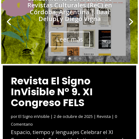
Revistas Culturales (ReC) en
Córdoba, Argentina | Baal
Delupi y Diego Vigna
Leer más
Revista El Signo
InVisible N° 9. XI
Congreso FELS
por
El Signo inVisible
|
2 de octubre de 2025
|
Revista
| 0
Comentario
Espacio, tiempo y lenguajes Celebrar el XI