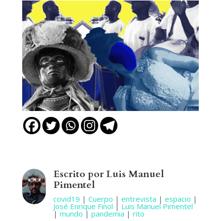
Escrito por Luis Manuel
Pimentel
covid19
|
Cuerpo
|
entrevista
|
espacio
|
José Enrique Finol
|
Luis Manuel Pimentel
|
mundo
|
pandemia
|
rito