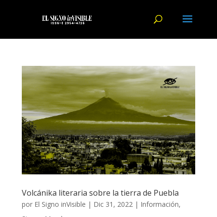
Volcánika literaria sobre la tierra de Puebla
por
El Signo inVisible
|
Dic 31, 2022
|
Información
,