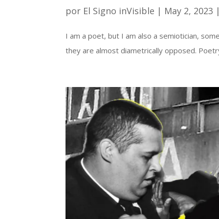
por
El Signo inVisible
|
May 2, 2023
I am a poet, but I am also a semiotician, so
they are almost diametrically opposed. Poetry