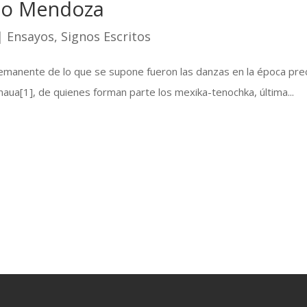
illo Mendoza
|
Ensayos
,
Signos Escritos
, remanente de lo que se supone fueron las danzas en la época pr
naua[1], de quienes forman parte los mexika-tenochka, última...