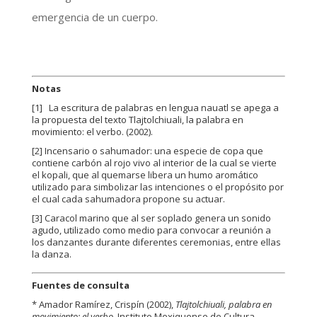
emergencia de un cuerpo.
Notas
[1]
La escritura de palabras en lengua nauatl se apega a
la propuesta del texto Tlajtolchiuali, la palabra en
movimiento: el verbo. (2002).
[2]
Incensario o sahumador: una especie de copa que
contiene carbón al rojo vivo al interior de la cual se vierte
el kopali, que al quemarse libera un humo aromático
utilizado para simbolizar las intenciones o el propósito por
el cual cada sahumadora propone su actuar.
[3]
Caracol marino que al ser soplado genera un sonido
agudo, utilizado como medio para convocar a reunión a
los danzantes durante diferentes ceremonias, entre ellas
la danza.
Fuentes de consulta
* Amador Ramírez, Crispín (2002),
Tlajtolchiuali, palabra en
movimiento: el verbo
. Instituto Mexiquense de Cultura.