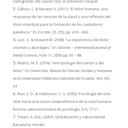
cartografías del cuerpo (Vol. 2). Ediciones Ciespal.
Gálvez, C. & Naranjo V. (2017). “El dolor humano: una
respuesta de las ciencias de la slaud y una reflexión del
dolor espiritual para la formación de los cuidadores
paliativos.” En
Escritos
. 25, (55), pp. 419 – 436.
Lutz, G. & Howard M. (2009). “La experiencia del dolor:
visiones y abordajes.” En
Odovtos – International Journal of
Dental Sciences,
núm 11, 2009, pp. 81 – 88.
Muñoz, M. E. (2016). “Antropología del cuerpo y del
dolor.” En
Universitas, Revista de Ciencias Sociales y Humanas
de la Universidad Politécnica Salesiana del Ecuador.
Año XIV,
24.
Ruiz, E. D., & Valdivieso, C. U. (2002). Psicología del ciclo
vital: hacia una visión comprehensiva de la vida humana.
Revista Latinoamericana de psicología, 1(1), 17-27.
Talarn, A. (Ed.). (2007). Globalización y salud mental.
Barcelona: Herder.