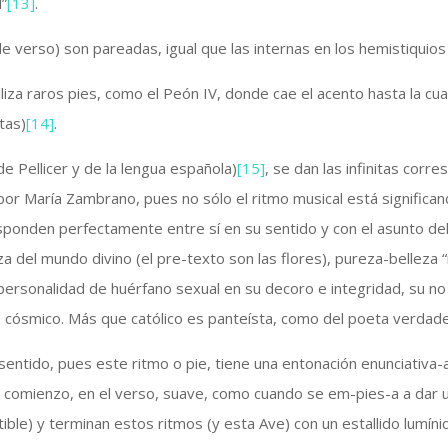
l”
[13]
.
de verso) son pareadas, igual que las internas en los hemistiquios
iliza raros pies, como el Peón IV, donde cae el acento hasta la cua
tas)
[14]
.
 Pellicer y de la lengua española)
[15]
, se dan las infinitas corr
ta por María Zambrano, pues no sólo el ritmo musical está significa
responden perfectamente entre sí en su sentido y con el asunto d
za del mundo divino (el pre-texto son las flores), pureza-belleza “
su personalidad de huérfano sexual en su decoro e integridad, su no
o cósmico. Más que católico es panteísta, como del poeta verdad
 sentido, pues este ritmo o pie, tiene una entonación enunciativa
comienzo, en el verso, suave, como cuando se em-pies-a a dar una
ble) y terminan estos ritmos (y esta Ave) con un estallido lumín