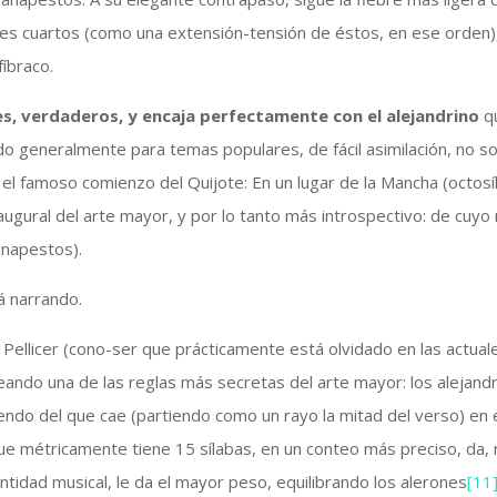
es cuartos (como una extensión-tensión de éstos, en ese orden),
fíbraco.
es, verdaderos, y encaja perfectamente con el alejandrino
qu
o generalmente para temas populares, de fácil asimilación, no s
a el famoso comienzo del Quijote: En un lugar de la Mancha (octos
inaugural del arte mayor, y por lo tanto más introspectivo: de cuy
anapestos).
tá narrando.
 Pellicer (cono-ser que prácticamente está olvidado en las actual
leando una de las reglas más secretas del arte mayor: los alejand
do del que cae (partiendo como un rayo la mitad del verso) en el 
 que métricamente tiene 15 sílabas, en un conteo más preciso, da,
antidad musical, le da el mayor peso, equilibrando los alerones
[11