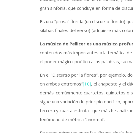
gran sinfonía, que concluye en forma de dis
Es una “prosa” florida (un discurso florido) qu
sílabas finales del verso) (adquiere más colori
La música de Pellicer es una música profu
contenidos más importantes a la temática de s
el poder mágico-poético a las palabras, su may
En el “Discurso por la flores”, por ejemplo, do
en ambos extremos”
[10]
, el anapesto y el dá
demás: comúnmente cuartetos, quintetos o sex
sigue una variación de principio dactílico, a
tercera y cuarta estrofa –que más he analiza
fenómeno de métrica “anormal”.
En estas primeras estrofas, fluyen, decía, los