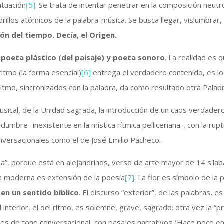
ntuación
[5]
. Se trata de intentar penetrar en la composición neutr
ladrillos atómicos de la palabra-música. Se busca llegar, vislumbrar,
ión del tiempo. Decía, el Origen.
e
poeta plástico (del paisaje) y poeta sonoro
. La realidad es 
ritmo (la forma esencial)
[6]
entrega el verdadero contenido, es lo 
el ritmo, sincronizados con la palabra, da como resultado otra Pala
sical, de la Unidad sagrada, la introducción de un caos verdader
dumbre -inexistente en la mística rítmica pelliceriana-, con la rup
versacionales como el de José Emilio Pacheco.
sa”, porque está en alejandrinos, verso de arte mayor de 14 síla
va moderna es extensión de la poesía
[7]
. La flor es símbolo de la 
 en un sentido bíblico
. El discurso “exterior”, de las palabras, es
 interior, el del ritmo, es solemne, grave, sagrado: otra vez la “
asi es de tono conversacional, con pasajes narrativos (Hace poco 