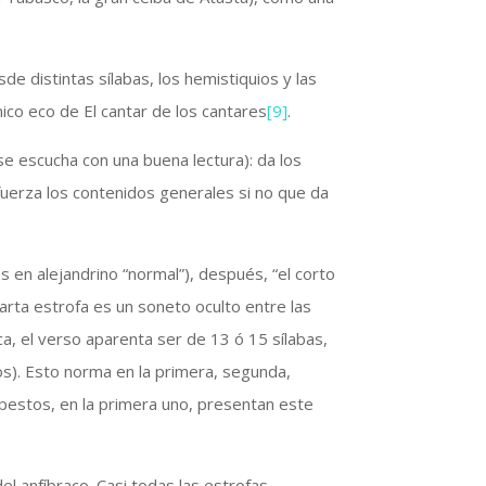
de distintas sílabas, los hemistiquios y las
ánico eco de El cantar de los cantares
[9]
.
se escucha con una buena lectura): da los
efuerza los contenidos generales si no que da
os en alejandrino “normal”), después, “el corto
uarta estrofa es un soneto oculto entre las
, el verso aparenta ser de 13 ó 15 sílabas,
os). Esto norma en la primera, segunda,
apestos, en la primera uno, presentan este
el anfíbraco. Casi todas las estrofas