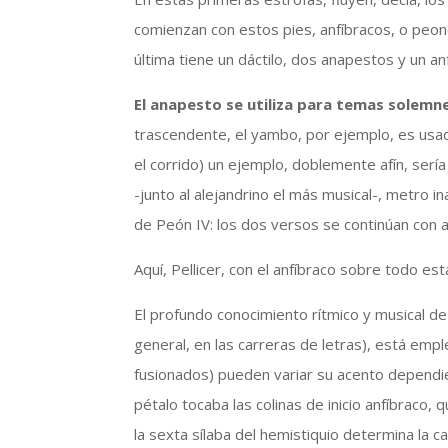
comienzan con estos pies, anfíbracos, o peon
última tiene un dáctilo, dos anapestos y un an
El anapesto se utiliza para temas solemn
trascendente, el yambo, por ejemplo, es usad
el corrido) un ejemplo, doblemente afín, serí
-junto al alejandrino el más musical-, metro 
de Peón IV: los dos versos se continúan con 
Aquí, Pellicer, con el anfíbraco sobre todo es
El profundo conocimiento rítmico y musical de
general, en las carreras de letras), está emp
fusionados) pueden variar su acento dependien
pétalo tocaba las colinas de inicio anfíbraco,
la sexta sílaba del hemistiquio determina la c