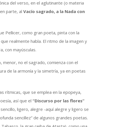
ónica del verso, en el aglutinante (o materia
 en parte, al
Vacío sagrado, a la Nada con
que Pellicer, como gran poeta, pinta con la
que realmente habla. El ritmo de la imagen y
bra, con mayúsculas.
o, menor, no el sagrado, comienza con el
tura de la armonía y la simetría, ya en poetas
bas rítmicas, que se emplea en la epopeya,
poesía, así que el
“Discurso por las flores”
 sencillo, ligero, alegre -aquí alegre y ligero se
profunda sencillez” de algunos grandes poetas.
en Tabasco, la gran ceiba de Atasta), como una