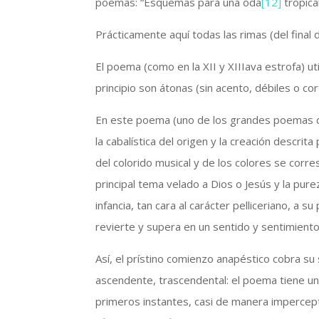
poemas: “Esquemas para una oda
[12]
tropica
Prácticamente aquí todas las rimas (del final 
El poema (como en la XII y XIIIava estrofa) ut
principio son átonas (sin acento, débiles o cor
En este poema (uno de los grandes poemas de
la cabalística del origen y la creación descri
del colorido musical y de los colores se cor
principal tema velado a Dios o Jesús y la pure
infancia, tan cara al carácter pelliceriano, a 
revierte y supera en un sentido y sentimient
Así, el prístino comienzo anapéstico cobra su
ascendente, trascendental: el poema tiene un 
primeros instantes, casi de manera impercepti