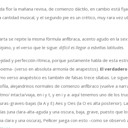
da flor la mañana revisa, de comienzo dáctilo, en cambio está fij
a cantidad musical, y el segundo pie es un crético, muy rara vez ut
uarta se repite la misma fórmula anfíbraca, acento agudo en la se
lejano
, y el verso que le sigue:
difícil es llegar a esbeltas latitudes
.
jidad y perfección rítmica, porque justamente habla de esta estr
l poema- (verso en absoluta armonía de anapestos).
El verdadero
timo verso anapéstico es también de falsas trece sílabas. Le sigu
ofila, alejandrinos normales de comienzo anfíbraco (vuelve a narra
itmo/ intacta/viaja, en i y t, y en i y a: aquí tenemos uno de los tr
uras-graves-bajas (la A y E) Aes y Oes (la O es alta posterior). La
ías (una clara-alta-aguda y una oscura, baja, grave, puesto que los
 una clara y una oscura), Pellicer juega con esto –como se observ