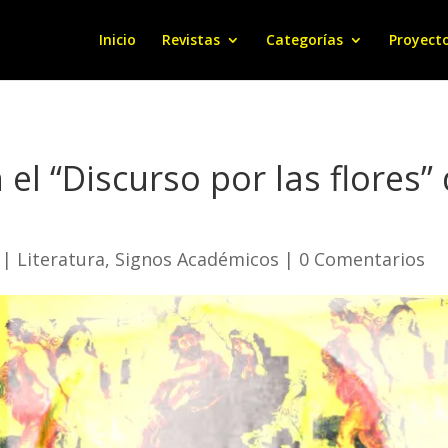
Inicio
Revistas
Categorías
Proyect
el “Discurso por las flores” 
|
Literatura
,
Signos Académicos
|
0 Comentarios