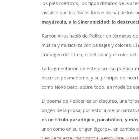
los pies métricos, los tipos rítmicos de la ace
invisible que los físicos llaman divina) de los 
mayúscula, a la Sincronicidad: la destrucc
Ramón Xirau habló de Pellicer en términos d
música y musicaliza con paisajes y colores. El 
la imagen del ritmo, el del color y el color d
La fragmentación de este discurso poético-mu
discurso posmoderno, y su principio de incerti
como Novo pero, sobre todo, en modelos con
El poema de Pellicer es un discurso, una “pro
origen de la prosa, por esto la mejor narrati
es un título paradójico, parabólico, y más
unen como en su origen (ligere)-, en cambio el
Casi llega este “discurso” al verso libre, y c