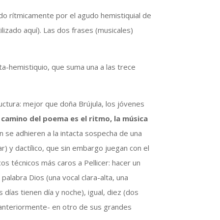
ado rítmicamente por el agudo hemistiquial de
ilizado aquí). Las dos frases (musicales)
xta-hemistiquio, que suma una a las trece
uctura: mejor que doña Brújula, los jóvenes
 camino del poema es el ritmo, la música
en se adhieren a la intacta sospecha de una
r) y dactílico, que sin embargo juegan con el
ucos técnicos más caros a Pellicer: hacer un
 palabra Dios (una vocal clara-alta, una
 días tienen día y noche), igual, diez (dos
ó anteriormente- en otro de sus grandes