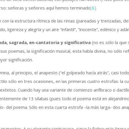
curso: señoras y señores aquí hemos terminado
[8]
.
e con la estructura rítmica de las rimas (pareadas y trenzadas, des
do, ligereza y alegría y un aire “infantil”, “inocente”, edénico y ad
nda, sagrada, en-cantatoria y significativa
(no es sólo la que 
us poemas, la significación musical, esta habla divina, no sólo r
or significación.
mina, al principio, el anapesto (“el golpeado hacía atrás”, casi tod
ctilo sólo en tres ocasiones, en las primeras cuatro estrofas: la c
tetos. Cuando hay una variante de comienzo anfíbraco o dactílica
parentemente de 13 sílabas (pues todo el poema está en alejandrin
do- del poema. Sólo en esta cuarta estrofa –la más larga- dos an
 anapestos. A su elegante contrapaso, sigue la fiebre más ligera d