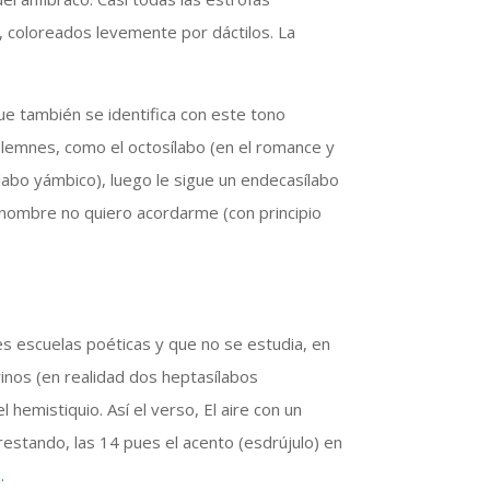
 coloreados levemente por dáctilos. La
e también se identifica con este tono
olemnes, como el octosílabo (en el romance y
ílabo yámbico), luego le sigue un endecasílabo
o nombre no quiero acordarme (con principio
es escuelas poéticas y que no se estudia, en
rinos (en realidad dos heptasílabos
hemistiquio. Así el verso, El aire con un
 restando, las 14 pues el acento (esdrújulo) en
]
.