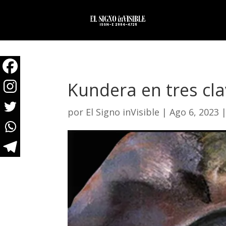
Kundera en tres cl
por
El Signo inVisible
|
Ago 6, 2023