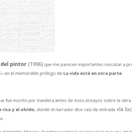
 del pintor
(1996)
que me parecen importantes rescatar a prop
 K» en el memorable prólogo de
La vida está en otra parte
.
que fue escrito por Kundera antes de esos ensayos sobre la obra
«la lu
a risa y el olvido
, donde el narrador dice casi de entrada
».
de Henrietta Moraes, Kundera cuenta la escena en la que una amant