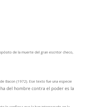
ósito de la muerte del gran escritor checo,
 de Bacon (1972). Ese texto fue una especie
cha del hombre contra el poder es la
e le confiesa que la han interrogado en la