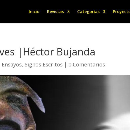
Inicio
Revistas
Categorías
Proyect
aves |Héctor Bujanda
|
Ensayos
,
Signos Escritos
|
0 Comentarios