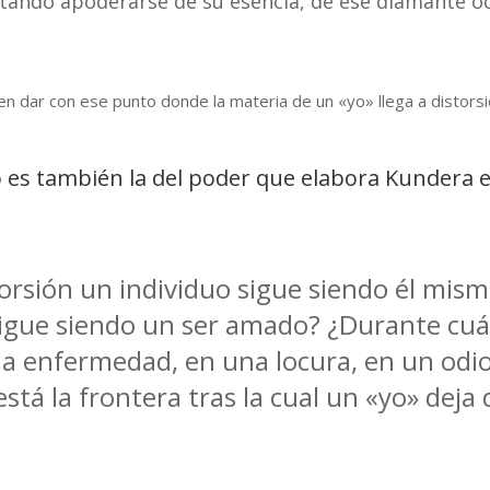
tando apoderarse de su esencia, de ese diamante oc
cen dar con ese punto donde la materia de un «yo» llega a distor
o es también la del poder que elabora Kundera en
orsión un individuo sigue siendo él mis
sigue siendo un ser amado? ¿Durante cu
na enfermedad, en una locura, en un odio
tá la frontera tras la cual un «yo» deja 