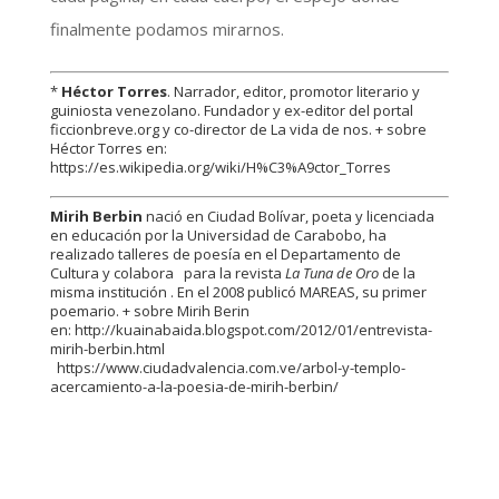
finalmente podamos mirarnos.
*
Héctor Torres
. Narrador, editor, promotor literario y
guiniosta venezolano. Fundador y ex-editor del portal
ficcionbreve.org y co-director de La vida de nos. + sobre
Héctor Torres en:
https://es.wikipedia.org/wiki/H%C3%A9ctor_Torres
Mirih Berbin
nació en Ciudad Bolívar, poeta y licenciada
en educación por la Universidad de Carabobo, ha
realizado talleres de poesía en el Departamento de
Cultura y colabora para la revista
La Tuna de Oro
de la
misma institución . En el 2008 publicó MAREAS, su primer
poemario. + sobre Mirih Berin
en:
http://kuainabaida.blogspot.com/2012/01/entrevista-
mirih-berbin.html
https://www.ciudadvalencia.com.ve/arbol-y-templo-
acercamiento-a-la-poesia-de-mirih-berbin/