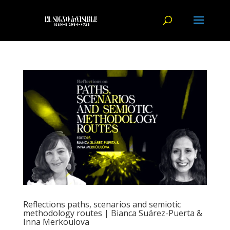
Reflections paths, scenarios and semiotic
methodology routes | Bianca Suárez-Puerta &
Inna Merkoulova