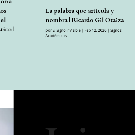
moria
los
La palabra que articula y
el
nombra | Ricardo Gil Otaiza
ico |
por
El Signo inVisible
|
Feb 12, 2026
|
Signos
Académicos