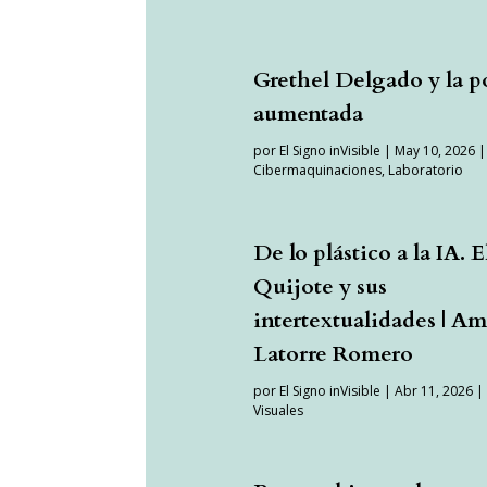
Grethel Delgado y la p
aumentada
por
El Signo inVisible
|
May 10, 2026
|
Cibermaquinaciones
,
Laboratorio
De lo plástico a la IA. E
Quijote y sus
intertextualidades | A
Latorre Romero
por
El Signo inVisible
|
Abr 11, 2026
Visuales