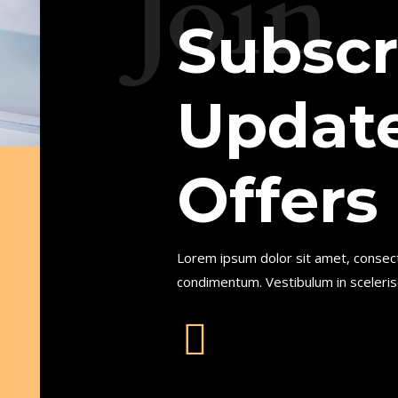
Join
Subscr
Updat
Offers
Lorem ipsum dolor sit amet, consecte
condimentum. Vestibulum in sceler
