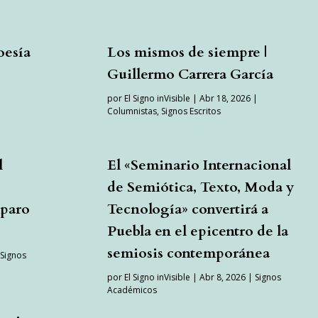
oesía
Los mismos de siempre |
Guillermo Carrera García
por
El Signo inVisible
|
Abr 18, 2026
|
Columnistas
,
Signos Escritos
l
El «Seminario Internacional
de Semiótica, Texto, Moda y
mparo
Tecnología» convertirá a
Puebla en el epicentro de la
semiosis contemporánea
|
Signos
por
El Signo inVisible
|
Abr 8, 2026
|
Signos
Académicos