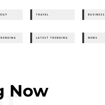
LOGY
TRAVEL
BUSINESS
TRENDING
LATEST TRENDING
NEWS
ar
g Now