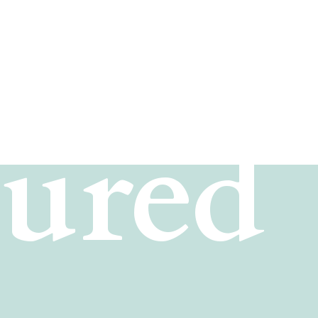
Fashion
tured