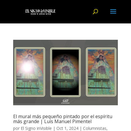
El mural más pequeño pintado por el espíritu
más grande | Luis Manuel Pimentel
por
El Signo inVisible
|
Oct 1, 2024
|
Columnistas
,