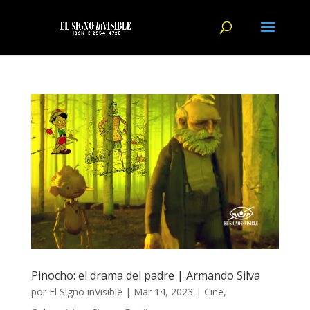
Pinocho: el drama del padre | Armando Silva
por
El Signo inVisible
|
Mar 14, 2023
|
Cine
,