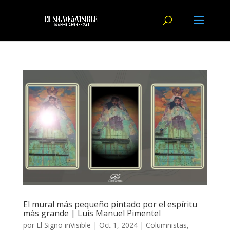
El mural más pequeño pintado por el espíritu
más grande | Luis Manuel Pimentel
por
El Signo inVisible
|
Oct 1, 2024
|
Columnistas
,