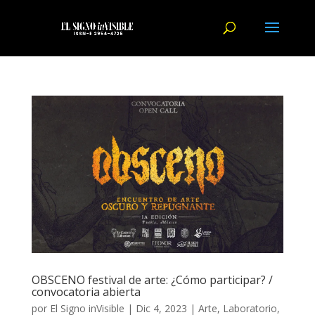
OBSCENO festival de arte: ¿Cómo participar? /
convocatoria abierta
por
El Signo inVisible
|
Dic 4, 2023
|
Arte
,
Laboratorio
,