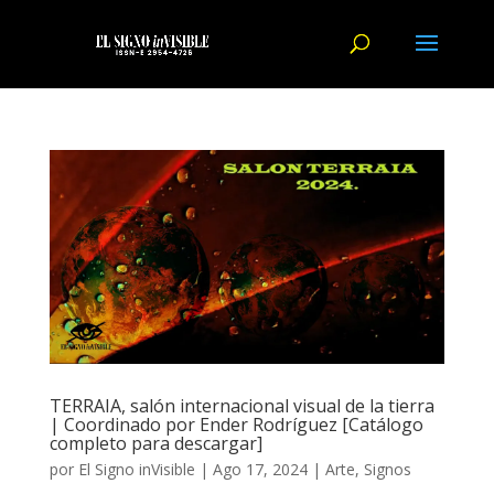
TERRAIA, salón internacional visual de la tierra
| Coordinado por Ender Rodríguez [Catálogo
completo para descargar]
por
El Signo inVisible
|
Ago 17, 2024
|
Arte
,
Signos