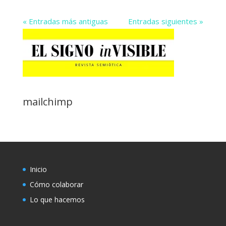
« Entradas más antiguas
Entradas siguientes »
mailchimp
Inicio
Cómo colaborar
Lo que hacemos